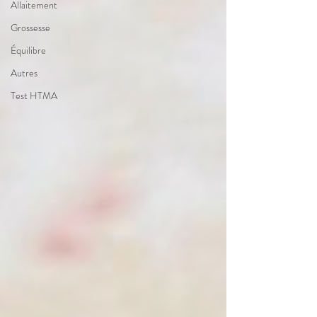
Allaitement
Grossesse
Équilibre
Autres
Test HTMA