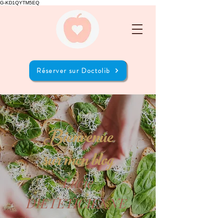
G-KD1QYTM5EQ
Réserver sur Doctolib
Bienvenue
sur mon blog
Lucie
DIETETICIENNE