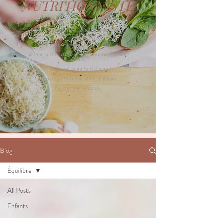
NUTRITIONNISTE
Alimentation de la femme
enceinte
Allaitement maternel
Diversification alimentaire ou
DME
Diabete gestationnel
Regurgitation des bébés
Perte de poids
Blog
Équilibre
All Posts
Enfants