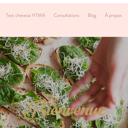
Test cheveux HTMA
Consultations
Blog
À propos
Bienvenue