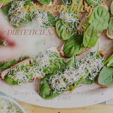
sur mon blog
cie DIETETICIENNE
NUTRITIONNI
Alimentation de la femme
enceinte
Allaitement maternel
Diversification alimentaire
ou DME
Diabete gestationnel