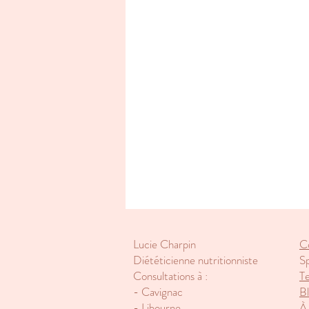
Lucie Charpin
Co
Diététicienne nutritionniste
Sp
Consultations à :
T
- Cavignac
B
- Libourne
À