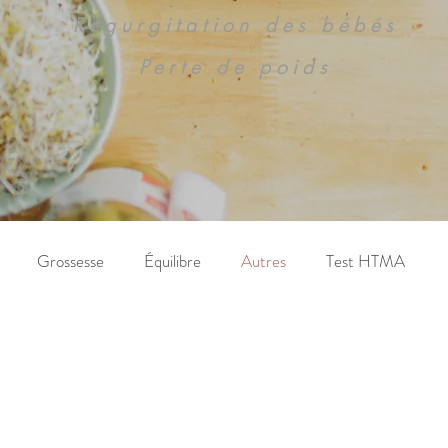
Regurgitation des bébés
Perte de poids
Grossesse
Équilibre
Autres
Test HTMA