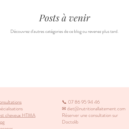
Posts à venir
Découvrez d'autres catégories de ce blog ou revenez plus tard.
nsultations
📞 07 86 95 94 46
écialisations
✉ diet@nutritionallaitement.com
est cheveux HTMA
Réserver une consultation sur
log
Doctolib
 propos