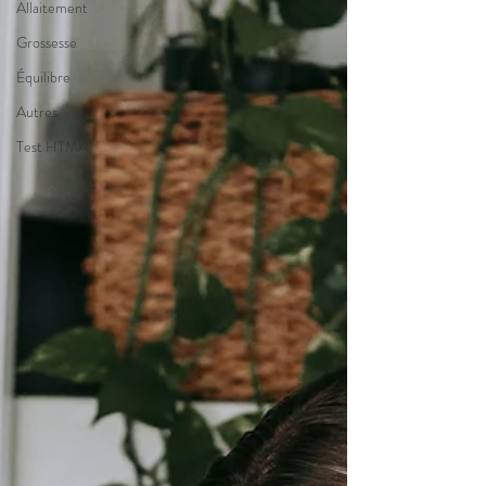
Allaitement
Grossesse
Équilibre
Autres
Test HTMA