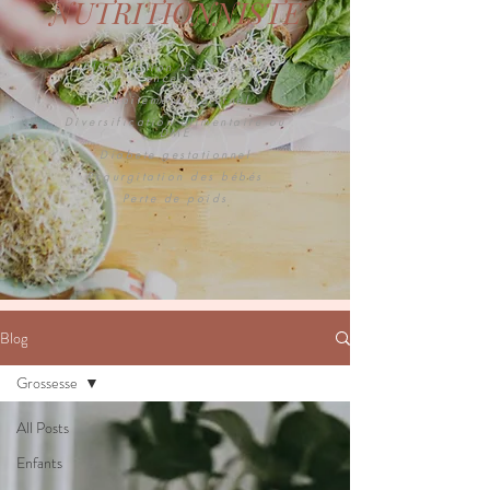
NUTRITIONNISTE
Alimentation de la femme
enceinte
Allaitement maternel
Diversification alimentaire ou
DME
Diabete gestationnel
Regurgitation des bébés
Perte de poids
Blog
Grossesse
All Posts
Enfants