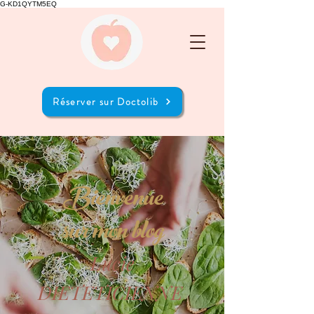
G-KD1QYTM5EQ
Réserver sur Doctolib
Bienvenue
sur mon blog
Lucie
DIETETICIENNE