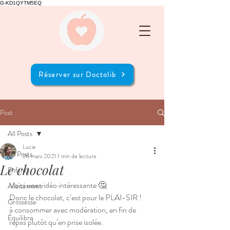
G-KD1QYTM5EQ
Réserver sur Doctolib
Post
All Posts
Lucie
All Posts
26 mars 2021
1 min de lecture
Le chocolat
Enfants
Voici une vidéo intéressante 🤔 
Allaitement
Donc le chocolat, c’est pour le PLAI-SIR !
Grossesse
à consommer avec modération, en fin de 
Équilibre
repas plutôt qu’en prise isolée.