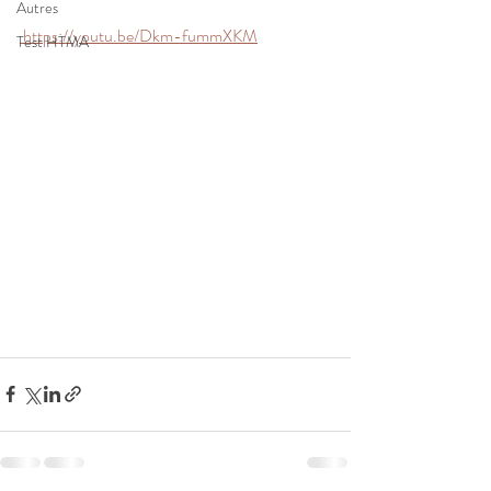
Autres
 https://youtu.be/Dkm-fummXKM
Test HTMA