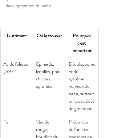
développement du bébé.
Nutriment
Où le trouver
Pourquoi 
c'est 
important
Acide folique 
Épinards, 
Développeme
(B9)
lentilles, pois 
nt du 
chiches, 
système 
agrumes
nerveux du 
bébé, surtout 
en tout début 
de grossesse
Fer
Viande 
Prévention 
rouge, 
de l'anémie, 
boudin noir 
transport de 