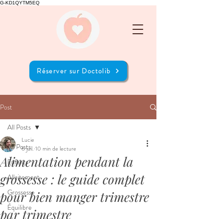
G-KD1QYTM5EQ
Réserver sur Doctolib
Post
All Posts
Lucie
All Posts
6 juil.
10 min de lecture
Alimentation pendant la
Enfants
grossesse : le guide complet
Allaitement
Grossesse
pour bien manger trimestre
Équilibre
par trimestre