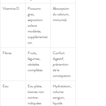
Vitamine D
Poissons 
Absorption 
gras, 
du calcium, 
exposition 
immunité
solaire 
modérée, 
supplémentat
ion
Fibres
Fruits, 
Confort 
légumes, 
digestif, 
céréales 
prévention 
complètes
de la 
constipation
Eau
Eau plate, 
Hydratation, 
tisanes non 
volume 
contre-
sanguin, 
indiquées
liquide 