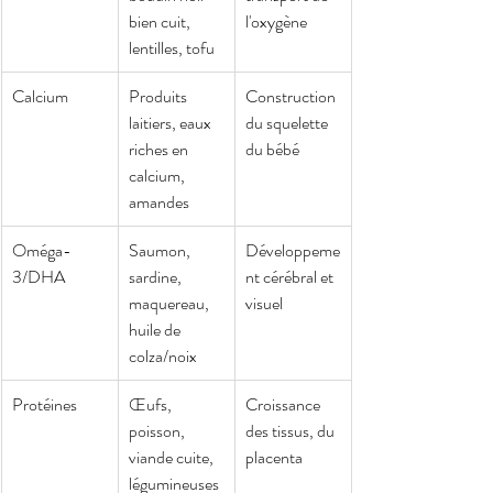
bien cuit, 
l'oxygène
lentilles, tofu
Calcium
Produits 
Construction 
laitiers, eaux 
du squelette 
riches en 
du bébé
calcium, 
amandes
Oméga-
Saumon, 
Développeme
3/DHA
sardine, 
nt cérébral et 
maquereau, 
visuel
huile de 
colza/noix
Protéines
Œufs, 
Croissance 
poisson, 
des tissus, du 
viande cuite, 
placenta
légumineuses